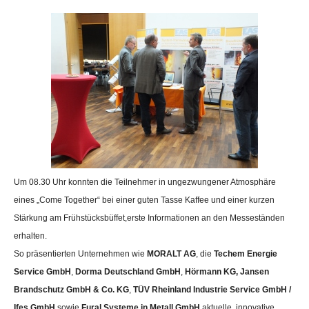
Um 08.30 Uhr konnten die Teilnehmer in ungezwungener Atmosphäre
eines „Come Together“ bei einer guten Tasse Kaffee und einer kurzen
Stärkung am Frühstücksbüffet,erste Informationen an den Messeständen
erhalten.
So präsentierten
Unternehmen wie
MORALT AG
, die
Techem Energie
Service GmbH
,
Dorma Deutschland GmbH
,
Hörmann KG, Jansen
Brandschutz GmbH & Co. KG
,
TÜV Rheinland Industrie Service GmbH /
Ifes GmbH
sowie
Fural Systeme in Metall GmbH
aktuelle, innovative