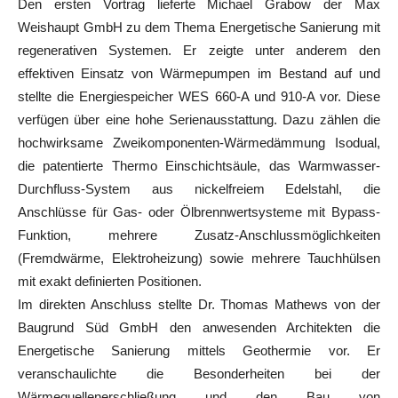
Den ersten Vortrag lieferte Michael Grabow der Max
Weishaupt GmbH zu dem Thema Energetische Sanierung mit
regenerativen Systemen. Er zeigte unter anderem den
effektiven Einsatz von Wärmepumpen im Bestand auf und
stellte die Energiespeicher WES 660-A und 910-A vor. Diese
verfügen über eine hohe Serienausstattung. Dazu zählen die
hochwirksame Zweikomponenten-Wärmedämmung Isodual,
die patentierte Thermo Einschichtsäule, das Warmwasser-
Durchfluss-System aus nickelfreiem Edelstahl, die
Anschlüsse für Gas- oder Ölbrennwertsysteme mit Bypass-
Funktion, mehrere Zusatz-Anschlussmöglichkeiten
(Fremdwärme, Elektroheizung) sowie mehrere Tauchhülsen
mit exakt definierten Positionen.
Im direkten Anschluss stellte Dr. Thomas Mathews von der
Baugrund Süd GmbH den anwesenden Architekten die
Energetische Sanierung mittels Geothermie vor. Er
veranschaulichte die Besonderheiten bei der
Wärmequellenerschließung und den Bau von