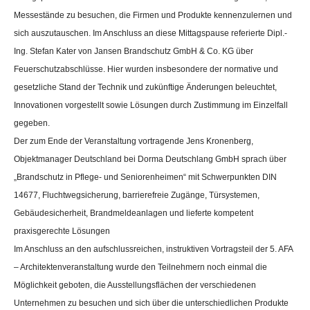
Messestände zu besuchen, die Firmen und Produkte kennenzulernen und
sich auszutauschen. Im Anschluss an diese Mittagspause referierte Dipl.-
Ing. Stefan Kater von Jansen Brandschutz GmbH & Co. KG über
Feuerschutzabschlüsse. Hier wurden insbesondere der normative und
gesetzliche Stand der Technik und zukünftige Änderungen beleuchtet,
Innovationen vorgestellt sowie Lösungen durch Zustimmung im Einzelfall
gegeben.
Der zum Ende der Veranstaltung vortragende Jens Kronenberg,
Objektmanager Deutschland bei Dorma Deutschlang GmbH sprach über
„Brandschutz in Pflege- und Seniorenheimen“ mit Schwerpunkten DIN
14677, Fluchtwegsicherung, barrierefreie Zugänge, Türsystemen,
Gebäudesicherheit, Brandmeldeanlagen und lieferte kompetent
praxisgerechte Lösungen
Im Anschluss an den aufschlussreichen, instruktiven Vortragsteil der 5. AFA
– Architektenveranstaltung wurde den Teilnehmern noch einmal die
Möglichkeit geboten, die Ausstellungsflächen der verschiedenen
Unternehmen zu besuchen und sich über die unterschiedlichen Produkte