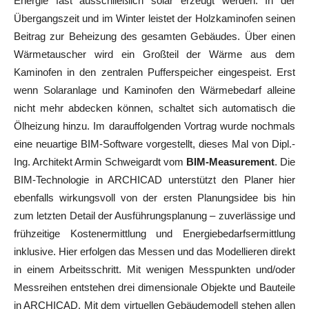
Energie fast ausschließlich solar erzeugt werden. In der
Übergangszeit und im Winter leistet der Holzkaminofen seinen
Beitrag zur Beheizung des gesamten Gebäudes. Über einen
Wärmetauscher wird ein Großteil der Wärme aus dem
Kaminofen in den zentralen Pufferspeicher eingespeist. Erst
wenn Solaranlage und Kaminofen den Wärmebedarf alleine
nicht mehr abdecken können, schaltet sich automatisch die
Ölheizung hinzu. Im darauffolgenden Vortrag wurde nochmals
eine neuartige BIM-Software vorgestellt, dieses Mal von Dipl.-
Ing. Architekt Armin Schweigardt vom
BIM-Measurement
. Die
BIM-Technologie in ARCHICAD unterstützt den Planer hier
ebenfalls wirkungsvoll von der ersten Planungsidee bis hin
zum letzten Detail der Ausführungsplanung – zuverlässige und
frühzeitige Kostenermittlung und Energiebedarfsermittlung
inklusive. Hier erfolgen das Messen und das Modellieren direkt
in einem Arbeitsschritt. Mit wenigen Messpunkten und/oder
Messreihen entstehen drei dimensionale Objekte und Bauteile
in ARCHICAD. Mit dem virtuellen Gebäudemodell stehen allen