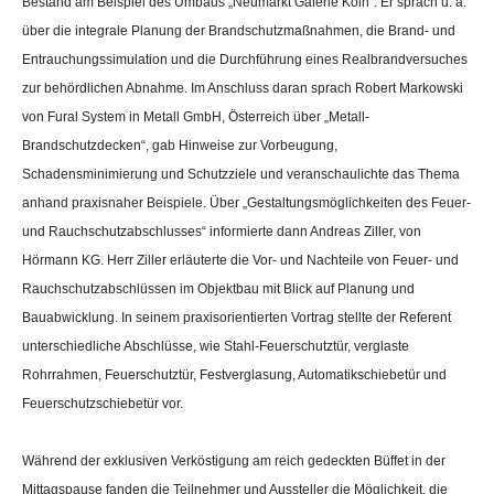
Bestand am Beispiel des Umbaus „Neumarkt Galerie Köln“. Er sprach u. a.
über die integrale Planung der Brandschutzmaßnahmen, die Brand- und
Entrauchungssimulation und die Durchführung eines Realbrandversuches
zur behördlichen Abnahme. Im Anschluss daran sprach Robert Markowski
von Fural System in Metall GmbH, Österreich über „Metall-
Brandschutzdecken“, gab Hinweise zur Vorbeugung,
Schadensminimierung und Schutzziele und veranschaulichte das Thema
anhand praxisnaher Beispiele. Über „Gestaltungsmöglichkeiten des Feuer-
und Rauchschutzabschlusses“ informierte dann Andreas Ziller, von
Hörmann KG. Herr Ziller erläuterte die Vor- und Nachteile von Feuer- und
Rauchschutzabschlüssen im Objektbau mit Blick auf Planung und
Bauabwicklung. In seinem praxisorientierten Vortrag stellte der Referent
unterschiedliche Abschlüsse, wie Stahl-Feuerschutztür, verglaste
Rohrrahmen, Feuerschutztür, Festverglasung, Automatikschiebetür und
Feuerschutzschiebetür vor.
Während der exklusiven Verköstigung am reich gedeckten Büffet in der
Mittagspause fanden die Teilnehmer und Aussteller die Möglichkeit, die