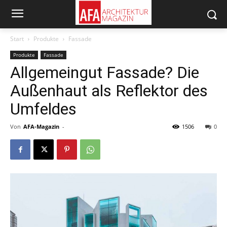
Start
Produkte
Fassade
Produkte
Fassade
Allgemeingut Fassade? Die
Außenhaut als Reflektor des
Umfeldes
Von
AFA-Magazin
-
1506
0