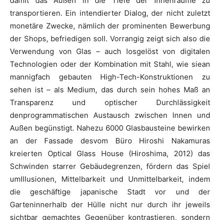
damit das Außen in die Tiefe der Innenräume zu
transportieren. Ein intendierter Dialog, der nicht zuletzt
monetäre Zwecke, nämlich der prominenten Bewerbung
der Shops, befriedigen soll. Vorrangig zeigt sich also die
Verwendung von Glas – auch losgelöst von digitalen
Technologien oder der Kombination mit Stahl, wie siean
mannigfach gebauten High-Tech-Konstruktionen zu
sehen ist – als Medium, das durch sein hohes Maß an
Transparenz und optischer Durchlässigkeit
denprogrammatischen Austausch zwischen Innen und
Außen begünstigt. Nahezu 6000 Glasbausteine bewirken
an der Fassade desvom Büro Hiroshi Nakamuras
kreierten Optical Glass House (Hiroshima, 2012) das
Schwinden starrer Gebäudegrenzen, fördern das Spiel
umIllusionen, Mittelbarkeit und Unmittelbarkeit, indem
die geschäftige japanische Stadt vor und der
Garteninnerhalb der Hülle nicht nur durch ihr jeweils
sichtbar gemachtes Gegenüber kontrastieren, sondern