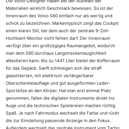
Die Volvo-Designer haben bei der Auswahl der
Materialien wirklich Geschmack bewiesen. So ist der
Innenraum des Volvo S60 einfach nur als wertig und
schick zu bezeichnen. Markentypisch zeigt das Cockpit
einen klaren Stil, bei dem auch der zentrale 9-Zoll-
Hochkant-Monitor nicht fehlen darf. Der Innenraum
verfügt über ein großzügiges Raumangebot, wodurch
man dem S60 durchaus Langstreckentauglichkeit
attestieren kann. Bis zu 1441 Liter bietet der Kofferraum
für das Gepäck. Sanft schmiegen sich die straff
gepolsterten, mit elektrisch verlängerbarer
Oberschenkelauflage und gut ausgeformten Leder-
Sportsitze an den Körper. Hat man erst einmal Platz
genommen, fallen die digitalen Instrumente direkt ins
Auge und die technischen Spielereien machen richtig
Spaß. Je nach Fahrmodus wechselt die Farbe und rückt
die zur Einstellung passende Anzeige in den Fokus.
Außerdem wechselt das zentrale Instrument vom Tacho