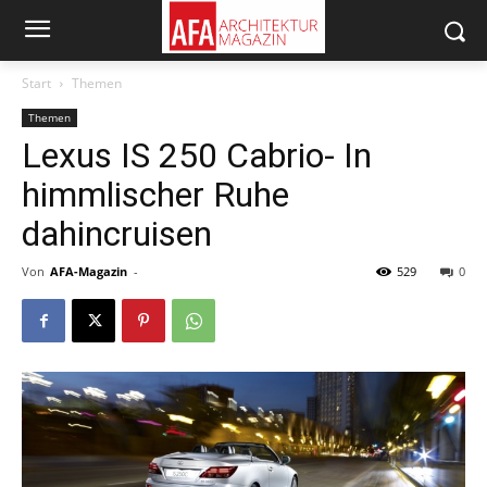
Start
Themen
Themen
Lexus IS 250 Cabrio- In
himmlischer Ruhe
dahincruisen
Von
AFA-Magazin
-
529
0