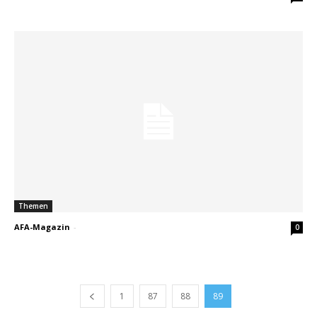
Themen
AFA-Magazin
-
0
1
87
88
89